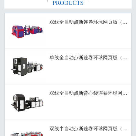
PRODUCTS
双线全自动点断连卷环球网页版（有芯
单线全自动点断连卷环球网页版（有芯
双线全自动点断背心袋连卷环球网页版
双线半自动点断连卷环球网页版（有芯