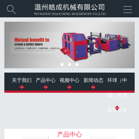


关于我们
产品中心
视频中心
新闻动态
环球（中
国）官方
在线登录
产品中心