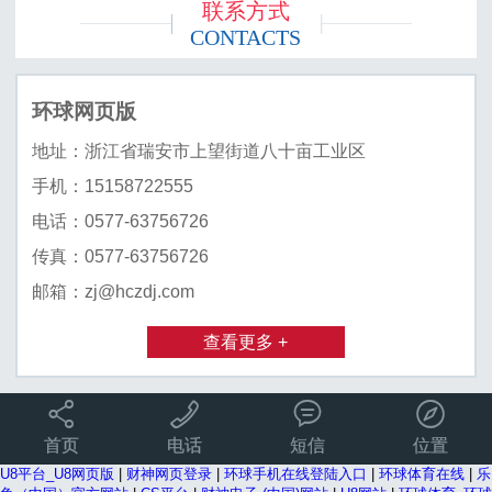
联系方式
CONTACTS
环球网页版
地址：浙江省瑞安市上望街道八十亩工业区
手机：15158722555
电话：0577-63756726
传真：0577-63756726
邮箱：zj@hczdj.com
查看更多 +




首页
电话
短信
位置
U8平台_U8网页版
|
财神网页登录
|
环球手机在线登陆入口
|
环球体育在线
|
乐